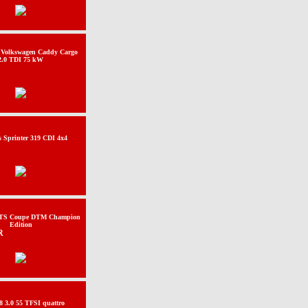
 Volkswagen Caddy Cargo
2.0 TDI 75 kW
 Sprinter 319 CDI 4x4
S Coupe DTM Champion
Edition
R
 3.0 55 TFSI quattro