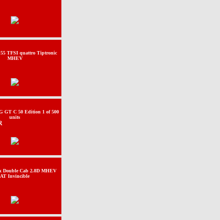
55 TFSI quattro Tiptronic
MHEV
 GT C 50 Edition 1 of 500
units
R
ux Double Cab 2.8D MHEV
AT Invincible